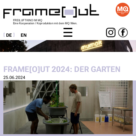
FREILUFTKINO IM MQ
Eine Kooperation / Koproduktion mit dem MQ Wien.
DE
EN
Navigation
überspringen
FRAME[O]UT 2024: DER GARTEN
25.06.2024