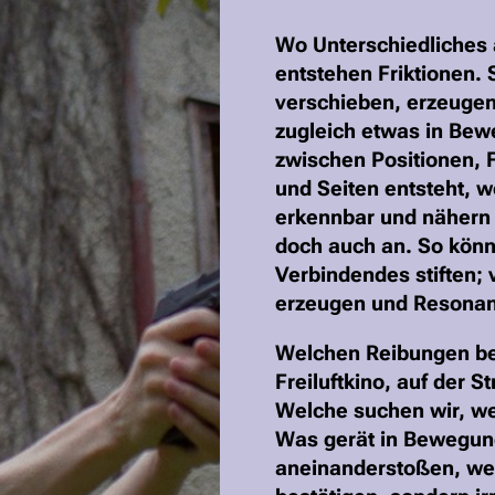
Wo Unterschiedliches a
entstehen Friktionen.
verschieben, erzeugen
zugleich etwas in Be
zwischen Positionen, 
und Seiten entsteht, w
erkennbar und nähern s
doch auch an. So könn
Verbindendes stiften; 
erzeugen und Resonan
Welchen Reibungen be
Freiluftkino, auf der St
Welche suchen wir, w
Was gerät in Bewegun
aneinanderstoßen, wen