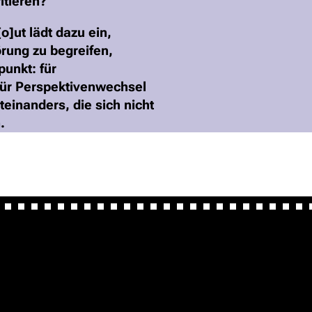
itieren?
o]ut lädt dazu ein,
örung zu begreifen,
unkt: für
für Perspektivenwechsel
einanders, die sich nicht
.