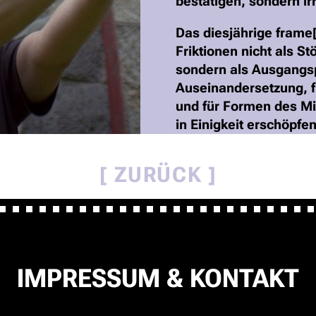
bestätigen, sondern irr
Das diesjährige frame[
Friktionen nicht als St
sondern als Ausgangsp
Auseinandersetzung, 
und für Formen des Mit
in Einigkeit erschöpfen
ZURÜCK
IMPRESSUM & KONTAKT