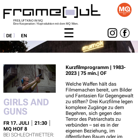
FREILUFTKINO IM MQ
Eine Kooperation / Koproduktion mit dem MQ Wien.
DE
EN
Navigation
überspringen
Kurzfilmprogramm | 1983-
2023 | 75 min.| OF
Welche Waffen hält das
Filmemachen bereit, um Bilder
und Fantasien für Gegengewalt
GIRLS AND
zu stiften? Drei Kurzfilme legen
komplexe Zugänge zu dem
GUNS
Begehren, sich gegen den
Terror des Patriarchats zu
FR 17. JULI
21:30
verbünden – sei es in der
MQ HOF 8
eigenen Beziehung, im
öffentlichen Raum oder im